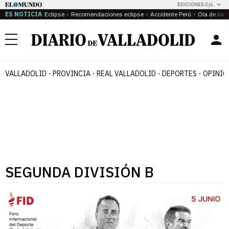
EDICIONES CyL
ES NOTICIA
Eclipse
Recomendaciones eclipse
Accidente Perú
Ola de calo
Menú
VALLADOLID
PROVINCIA
REAL VALLADOLID
DEPORTES
OPINIÓ
SEGUNDA DIVISIÓN B