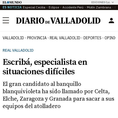
EDICIONES CyL
ES NOTICIA
Especial Cecilia
Eclipse
Accidente Perú
Motín Zambrana
Ca
Menú
VALLADOLID
PROVINCIA
REAL VALLADOLID
DEPORTES
OPINIÓ
REAL VALLADOLID
Escribá, especialista en
situaciones difíciles
El gran candidato al banquillo
blanquivioleta ha sido llamado por Celta,
Elche, Zaragoza y Granada para sacar a sus
equipos del atolladero