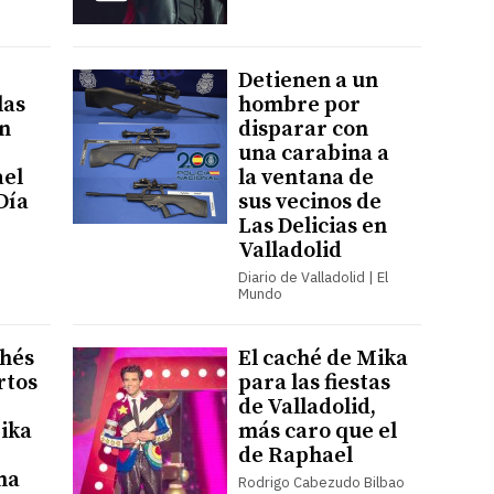
Detienen a un
las
hombre por
an
disparar con
una carabina a
ael
la ventana de
 Día
sus vecinos de
Las Delicias en
Valladolid
Diario de Valladolid | El
Mundo
chés
El caché de Mika
rtos
para las fiestas
de Valladolid,
Mika
más caro que el
de Raphael
ma
Rodrigo Cabezudo Bilbao