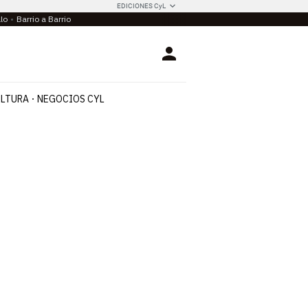
EDICIONES CyL
llo
Barrio a Barrio
Login
LTURA
NEGOCIOS CYL