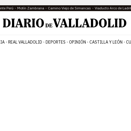
ente Perú
Motín Zambrana
Camino Viejo de Simancas
Viaducto Arco de Ladri
IA
REAL VALLADOLID
DEPORTES
OPINIÓN
CASTILLA Y LEÓN
CU