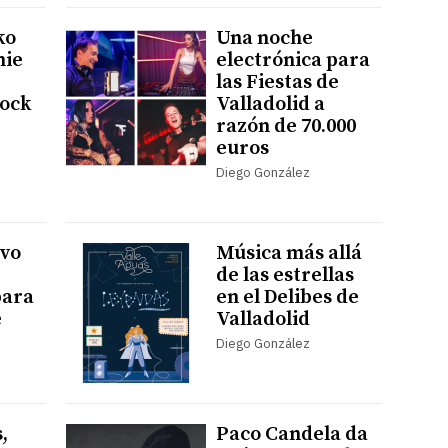
ko
Una noche
nie
electrónica para
las Fiestas de
rock
Valladolid a
razón de 70.000
euros
Diego González
evo
Música más allá
de las estrellas
para
en el Delibes de
e
Valladolid
Diego González
,
Paco Candela da