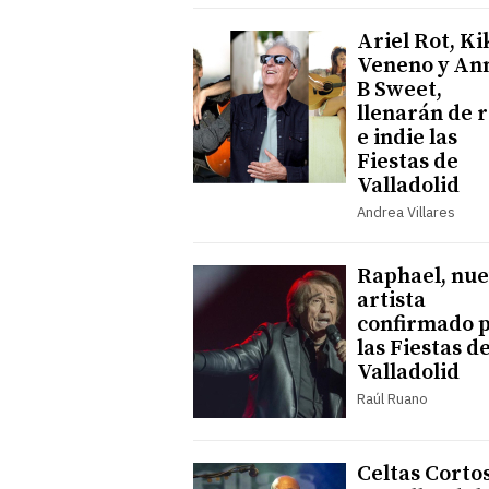
Ariel Rot, Ki
Veneno y An
B Sweet,
llenarán de 
e indie las
Fiestas de
Valladolid
Andrea Villares
Raphael, nu
artista
confirmado 
las Fiestas d
Valladolid
Raúl Ruano
Celtas Cortos