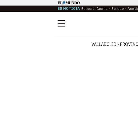
ES NOTICIA
Especial Cecilia
Eclipse
Accid
Menú
VALLADOLID
PROVINC