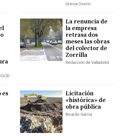
Grecia Osorio
La renuncia de
el
la empresa
to
retrasa dos
meses las obras
del colector de
Zorrilla
ura
Redacción de Valladolid
DOLID
 es
Licitación
«histórica» de
obra pública
Ricardo García