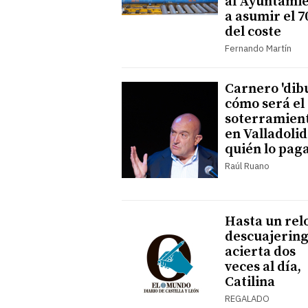
al Ayuntami
a asumir el 
del coste
Fernando Martín
Carnero 'dibu
cómo será el
soterramien
en Valladolid
quién lo pag
Raúl Ruano
Hasta un rel
descuajerin
acierta dos
veces al día,
Catilina
REGALADO