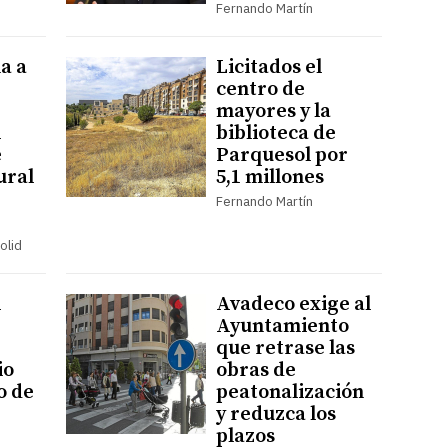
Fernando Martín
a a
Licitados el
centro de
mayores y la
l
biblioteca de
e
Parquesol por
ural
5,1 millones
Fernando Martín
olid
l
Avadeco exige al
Ayuntamiento
que retrase las
io
obras de
o de
peatonalización
y reduzca los
plazos