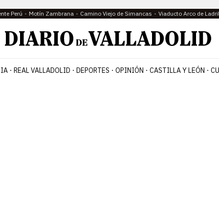
ente Perú
Motín Zambrana
Camino Viejo de Simancas
Viaducto Arco de Ladri
IA
REAL VALLADOLID
DEPORTES
OPINIÓN
CASTILLA Y LEÓN
CU