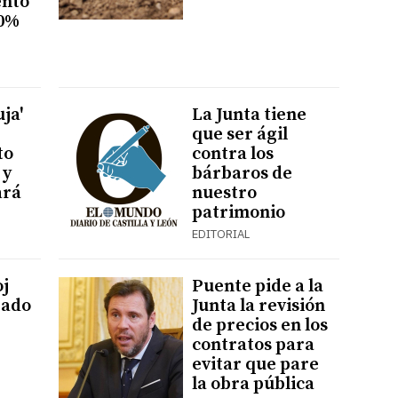
ento
70%
ja'
La Junta tiene
que ser ágil
to
contra los
 y
bárbaros de
ará
nuestro
patrimonio
EDITORIAL
oj
Puente pide a la
gado
Junta la revisión
de precios en los
contratos para
evitar que pare
la obra pública