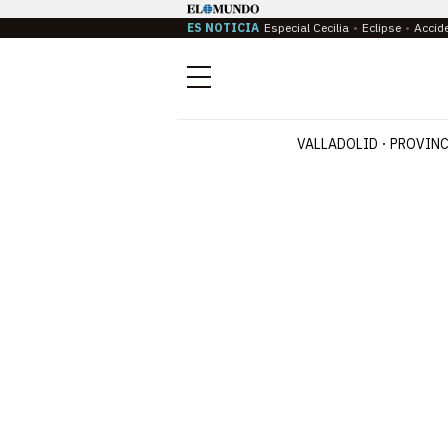
ES NOTICIA
Especial Cecilia
Eclipse
Accid
Menú
VALLADOLID
PROVINC