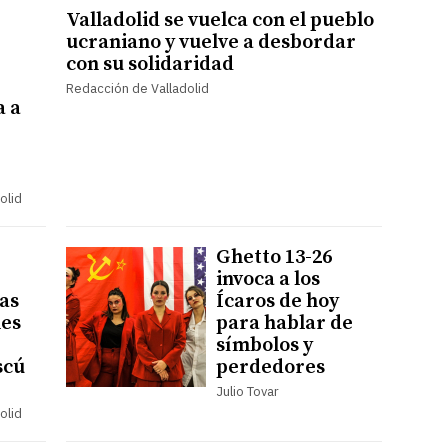
Valladolid se vuelca con el pueblo
ucraniano y vuelve a desbordar
con su solidaridad
Redacción de Valladolid
a a
olid
Ghetto 13-26
invoca a los
as
Ícaros de hoy
nes
para hablar de
símbolos y
scú
perdedores
Julio Tovar
olid