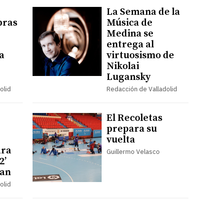
La Semana de la
bras
Música de
Medina se
entrega al
la
virtuosismo de
Nikolai
Lugansky
olid
Redacción de Valladolid
El Recoletas
prepara su
vuelta
ara
Guillermo Velasco
2’
lan
olid