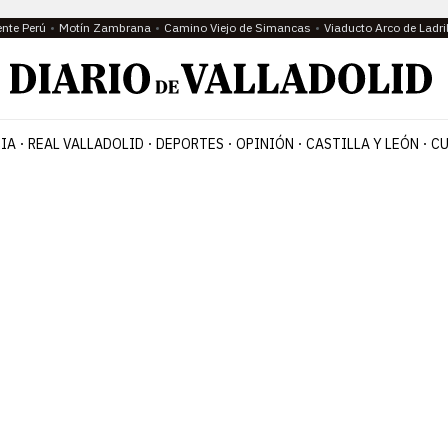
ente Perú
Motín Zambrana
Camino Viejo de Simancas
Viaducto Arco de Ladri
IA
REAL VALLADOLID
DEPORTES
OPINIÓN
CASTILLA Y LEÓN
CU