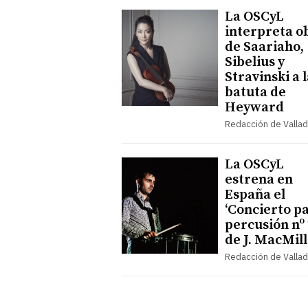
La OSCyL
interpreta o
de Saariaho,
Sibelius y
Stravinski a 
batuta de
Heyward
Redacción de Vallad
La OSCyL
estrena en
España el
‘Concierto p
percusión nº 
de J. MacMil
Redacción de Vallad