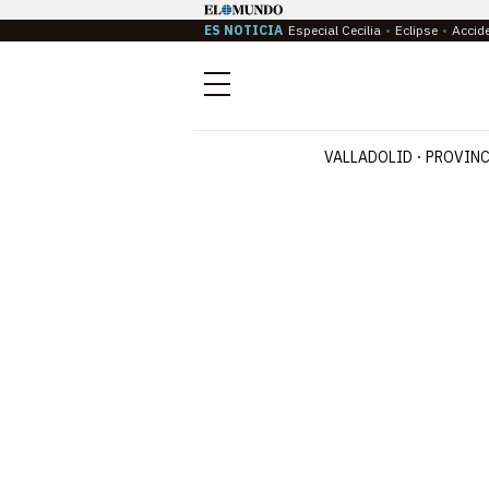
ES NOTICIA
Especial Cecilia
Eclipse
Accid
Menú
VALLADOLID
PROVINC