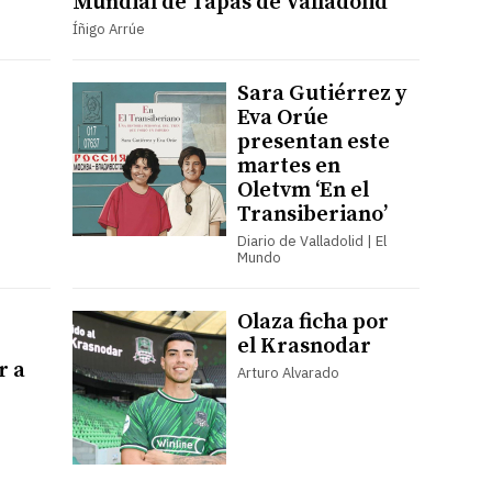
Mundial de Tapas de Valladolid
Íñigo Arrúe
Sara Gutiérrez y
Eva Orúe
presentan este
martes en
Oletvm ‘En el
Transiberiano’
Diario de Valladolid | El
Mundo
Olaza ficha por
el Krasnodar
r a
Arturo Alvarado