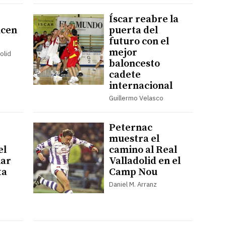
Íscar reabre la
ucen
puerta del
futuro con el
mejor
olid
baloncesto
cadete
internacional
Guillermo Velasco
Peternac
muestra el
el
camino al Real
lar
Valladolid en el
ta
Camp Nou
Daniel M. Arranz