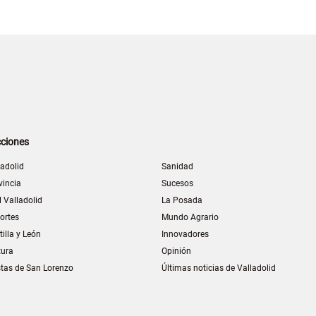
ciones
ladolid
Sanidad
vincia
Sucesos
l Valladolid
La Posada
ortes
Mundo Agrario
tilla y León
Innovadores
tura
Opinión
stas de San Lorenzo
Últimas noticias de Valladolid