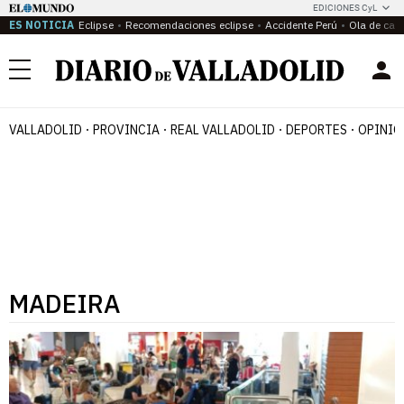
EDICIONES CyL
ES NOTICIA
Eclipse
Recomendaciones eclipse
Accidente Perú
Ola de calo
Menú
VALLADOLID
PROVINCIA
REAL VALLADOLID
DEPORTES
OPINIÓ
MADEIRA