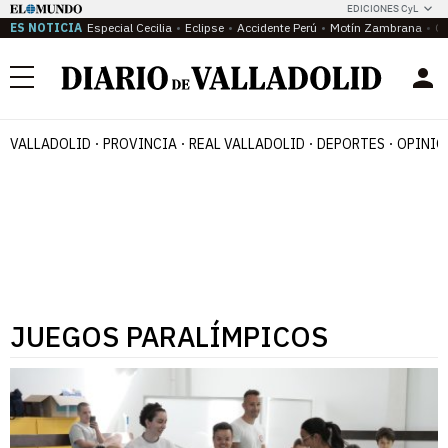
EDICIONES CyL
ES NOTICIA
Especial Cecilia
Eclipse
Accidente Perú
Motín Zambrana
Ca
Menú
VALLADOLID
PROVINCIA
REAL VALLADOLID
DEPORTES
OPINIÓ
JUEGOS PARALÍMPICOS