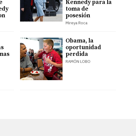
e
Kennedy para la
edy
toma de
on
posesión
Mireya Roca
Obama, la
as
oportunidad
mas
perdida
RAMÓN LOBO