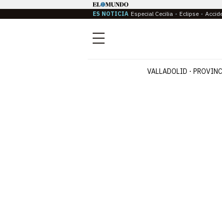
ES NOTICIA
Especial Cecilia
Eclipse
Accid
Menú
VALLADOLID
PROVINC