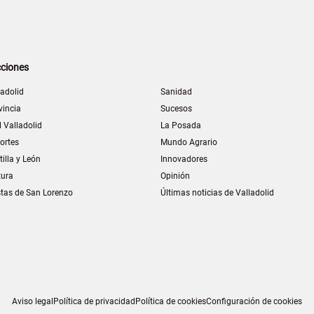
ciones
ladolid
Sanidad
vincia
Sucesos
l Valladolid
La Posada
ortes
Mundo Agrario
tilla y León
Innovadores
tura
Opinión
stas de San Lorenzo
Últimas noticias de Valladolid
Aviso legal
Política de privacidad
Política de cookies
Configuración de cookies