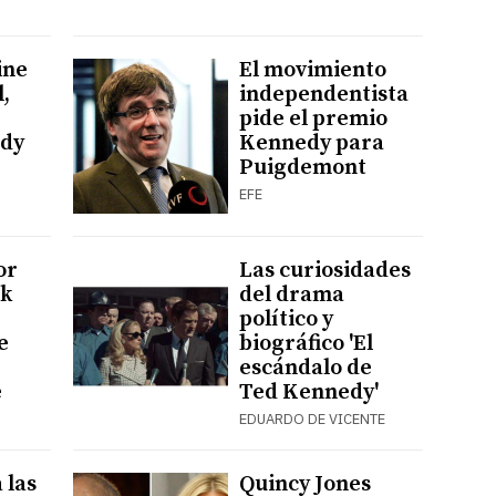
ine
El movimiento
,
independentista
pide el premio
edy
Kennedy para
Puigdemont
EFE
or
Las curiosidades
rk
del drama
político y
e
biográfico 'El
escándalo de
e
Ted Kennedy'
EDUARDO DE VICENTE
 las
Quincy Jones