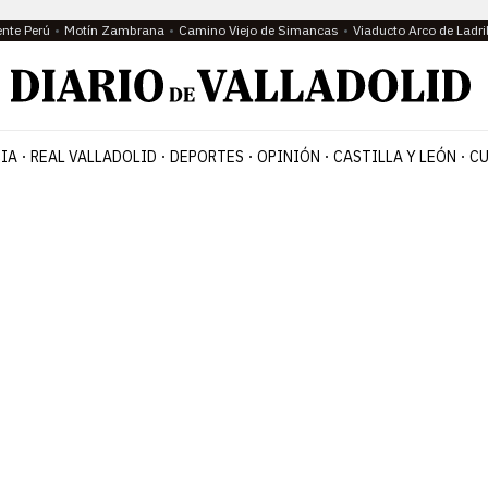
ente Perú
Motín Zambrana
Camino Viejo de Simancas
Viaducto Arco de Ladri
IA
REAL VALLADOLID
DEPORTES
OPINIÓN
CASTILLA Y LEÓN
CU