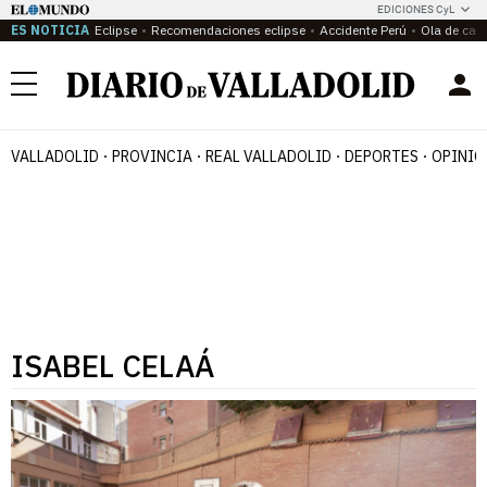
EDICIONES CyL
ES NOTICIA
Eclipse
Recomendaciones eclipse
Accidente Perú
Ola de calo
Menú
VALLADOLID
PROVINCIA
REAL VALLADOLID
DEPORTES
OPINIÓ
ISABEL CELAÁ