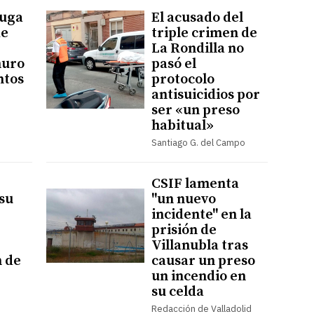
fuga
El acusado del
de
triple crimen de
La Rondilla no
muro
pasó el
ntos
protocolo
antisuicidios por
ser «un preso
habitual»
Santiago G. del Campo
CSIF lamenta
su
"un nuevo
incidente" en la
prisión de
Villanubla tras
n de
causar un preso
un incendio en
su celda
Redacción de Valladolid