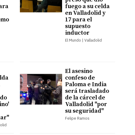
ara
fuego a su celda
en Valladolid y
omo
17 para el
supuesto
inductor
El Mundo | Valladolid
El asesino
elda
confeso de
a
Paloma e India
será trasladado
ndo
de la cárcel de
ino'
Valladolid "por
su seguridad"
ar"
Felipe Ramos
olid