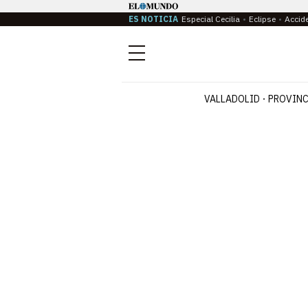
ES NOTICIA
Especial Cecilia
Eclipse
Accid
Menú
VALLADOLID
PROVINC