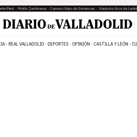
ente Perú
Motín Zambrana
Camino Viejo de Simancas
Viaducto Arco de Ladri
IA
REAL VALLADOLID
DEPORTES
OPINIÓN
CASTILLA Y LEÓN
CU