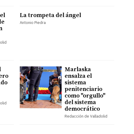
el
La trompeta del ángel
de
Antonio Piedra
n
olid
l
Marlaska
ero
ensalza el
ado
sistema
penitenciario
como "orgullo"
del sistema
olid
democrático
Redacción de Valladolid