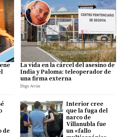
iene
La vida en la cárcel del asesino de
el
India y Paloma: teleoperador de
una firma externa
Íñigo Arrúe
sé
Interior cree
o
que la fuga del
narco de
Villanubla fue
o de
un «fallo