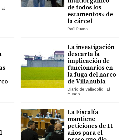
multiorgánico
de todos los
 El
estamentos» de
la cárcel
Raúl Ruano
La investigación
a
descarta la
implicación de
as
funcionarios en
la fuga del narco
rco
de Villanubla
Diario de Valladolid | El
Mundo
La Fiscalía
mantiene
peticiones de 11
l
años para el
preso que dio