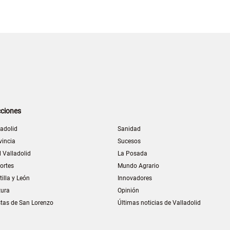
ciones
ladolid
Sanidad
vincia
Sucesos
l Valladolid
La Posada
ortes
Mundo Agrario
tilla y León
Innovadores
tura
Opinión
stas de San Lorenzo
Últimas noticias de Valladolid