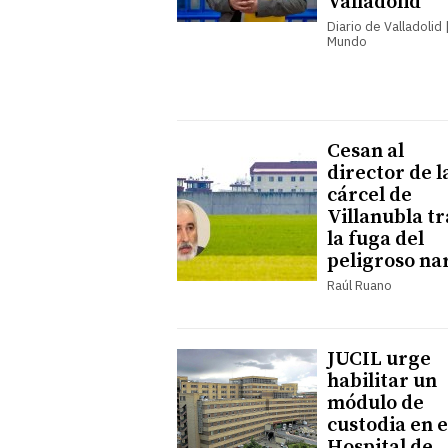
Valladolid
Diario de Valladolid |
Mundo
Cesan al
director de l
cárcel de
Villanubla tr
la fuga del
peligroso na
Raúl Ruano
JUCIL urge
habilitar un
módulo de
custodia en e
Hospital de