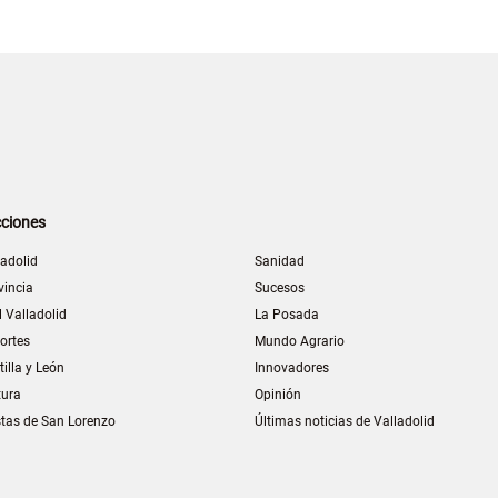
ciones
ladolid
Sanidad
vincia
Sucesos
l Valladolid
La Posada
ortes
Mundo Agrario
tilla y León
Innovadores
tura
Opinión
stas de San Lorenzo
Últimas noticias de Valladolid