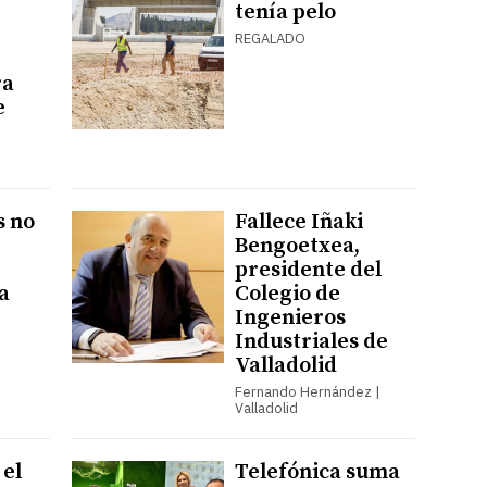
tenía pelo
REGALADO
ra
e
s no
Fallece Iñaki
Bengoetxea,
presidente del
a
Colegio de
Ingenieros
Industriales de
Valladolid
Fernando Hernández |
Valladolid
 el
Telefónica suma