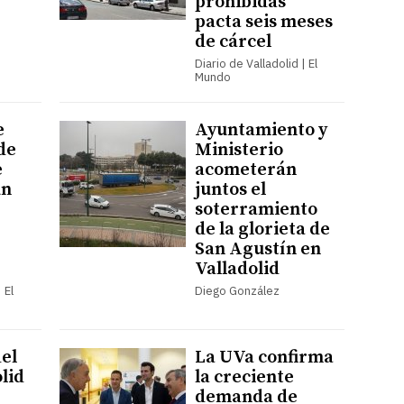
prohibidas
pacta seis meses
de cárcel
Diario de Valladolid | El
Mundo
e
Ayuntamiento y
de
Ministerio
e
acometerán
un
juntos el
soterramiento
de la glorieta de
San Agustín en
Valladolid
 El
Diego González
del
La UVa confirma
lid
la creciente
demanda de