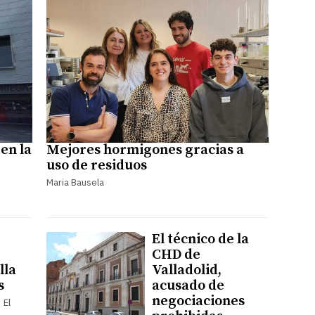
en la
Mejores hormigones gracias a
uso de residuos
Maria Bausela
El técnico de la
CHD de
lla
Valladolid,
s
acusado de
negociaciones
 El