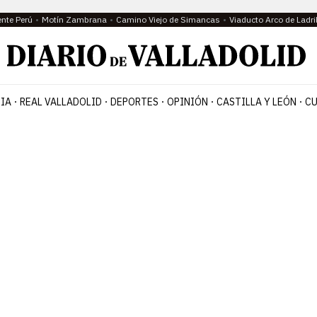
ente Perú
Motín Zambrana
Camino Viejo de Simancas
Viaducto Arco de Ladri
IA
REAL VALLADOLID
DEPORTES
OPINIÓN
CASTILLA Y LEÓN
CU