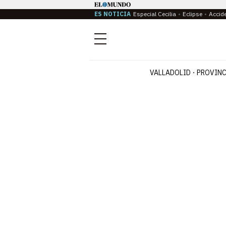
ES NOTICIA
Especial Cecilia
Eclipse
Accid
Menú
VALLADOLID
PROVINC