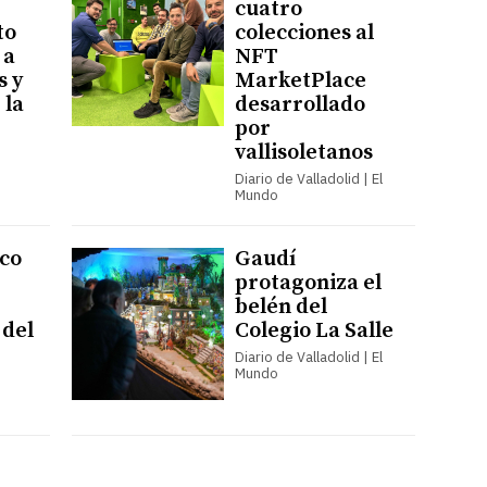
cuatro
to
colecciones al
 a
NFT
s y
MarketPlace
 la
desarrollado
por
vallisoletanos
Diario de Valladolid | El
Mundo
co
Gaudí
protagoniza el
belén del
 del
Colegio La Salle
Diario de Valladolid | El
Mundo