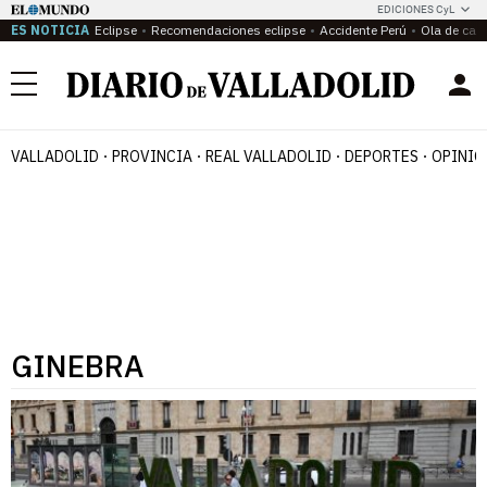
EDICIONES CyL
ES NOTICIA
Eclipse
Recomendaciones eclipse
Accidente Perú
Ola de calo
Menú
VALLADOLID
PROVINCIA
REAL VALLADOLID
DEPORTES
OPINIÓ
GINEBRA