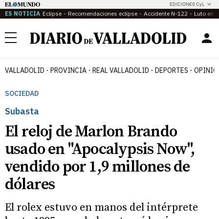
EDICIONES CyL
ES NOTICIA
Eclipse
Recomendaciones eclipse
Accidente N-122
Luto en P
Menú
VALLADOLID
PROVINCIA
REAL VALLADOLID
DEPORTES
OPINIÓ
SOCIEDAD
Subasta
El reloj de Marlon Brando
usado en "Apocalypsis Now",
vendido por 1,9 millones de
dólares
El rolex estuvo en manos del intérprete