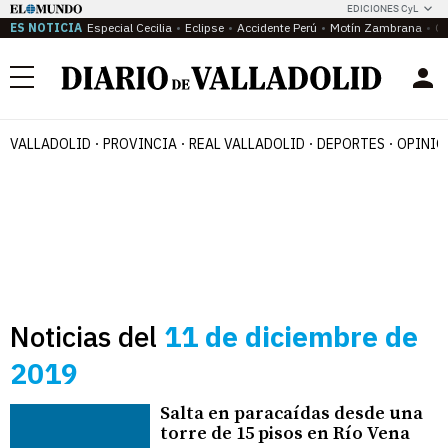
EDICIONES CyL
ES NOTICIA
Especial Cecilia
Eclipse
Accidente Perú
Motín Zambrana
Ca
Menú
VALLADOLID
PROVINCIA
REAL VALLADOLID
DEPORTES
OPINIÓ
Noticias del
11 de diciembre de
2019
Salta en paracaídas desde una
torre de 15 pisos en Río Vena