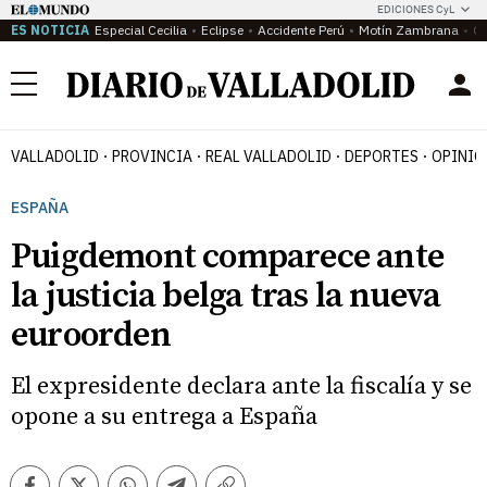
EDICIONES CyL
ES NOTICIA
Especial Cecilia
Eclipse
Accidente Perú
Motín Zambrana
Ca
Menú
VALLADOLID
PROVINCIA
REAL VALLADOLID
DEPORTES
OPINIÓ
ESPAÑA
Puigdemont comparece ante
la justicia belga tras la nueva
euroorden
El expresidente declara ante la fiscalía y se
opone a su entrega a España