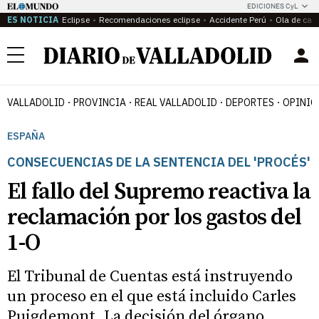
EDICIONES CyL
ES NOTICIA
Eclipse
Recomendaciones eclipse
Accidente Perú
Ola de calo
Menú
VALLADOLID
PROVINCIA
REAL VALLADOLID
DEPORTES
OPINIÓ
ESPAÑA
CONSECUENCIAS DE LA SENTENCIA DEL 'PROCÉS'
El fallo del Supremo reactiva la
reclamación por los gastos del
1-O
El Tribunal de Cuentas está instruyendo
un proceso en el que está incluido Carles
Puigdemont. La decisión del órgano