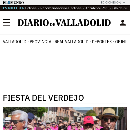
EDICIONES CyL
ES NOTICIA
Eclipse
Recomendaciones eclipse
Accidente Perú
Ola de calo
Menú
VALLADOLID
PROVINCIA
REAL VALLADOLID
DEPORTES
OPINIÓ
FIESTA DEL VERDEJO