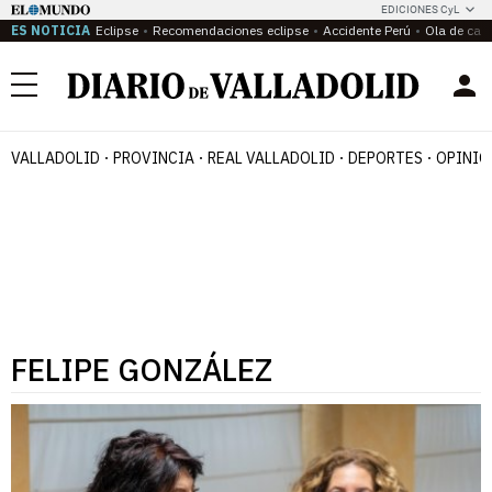
EDICIONES CyL
ES NOTICIA
Eclipse
Recomendaciones eclipse
Accidente Perú
Ola de calo
Menú
VALLADOLID
PROVINCIA
REAL VALLADOLID
DEPORTES
OPINIÓ
FELIPE GONZÁLEZ