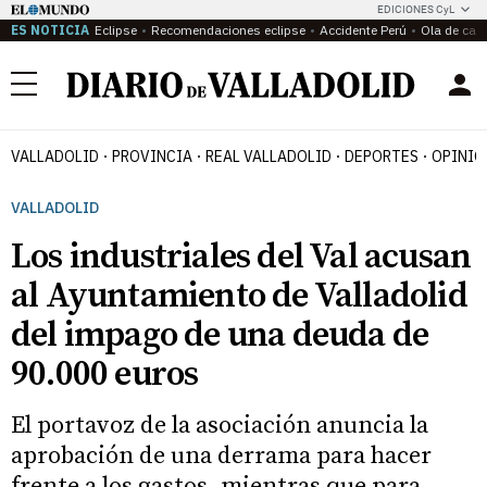
EDICIONES CyL
ES NOTICIA
Eclipse
Recomendaciones eclipse
Accidente Perú
Ola de calo
Menú
VALLADOLID
PROVINCIA
REAL VALLADOLID
DEPORTES
OPINIÓ
VALLADOLID
Los industriales del Val acusan
al Ayuntamiento de Valladolid
del impago de una deuda de
90.000 euros
El portavoz de la asociación anuncia la
aprobación de una derrama para hacer
frente a los gastos, mientras que para