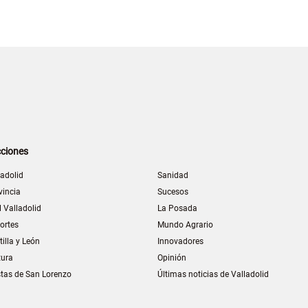
ciones
ladolid
Sanidad
vincia
Sucesos
l Valladolid
La Posada
ortes
Mundo Agrario
tilla y León
Innovadores
tura
Opinión
stas de San Lorenzo
Últimas noticias de Valladolid