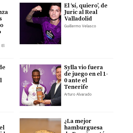
El ‘sí, quiero’, de
nza
Juric al Real
s
Valladolid
to
Guillermo Velasco
o
 El
de
Sylla vio fuera
de juego en el 1-
l
0 ante el
Tenerife
Arturo Alvarado
¿La mejor
el
hamburguesa