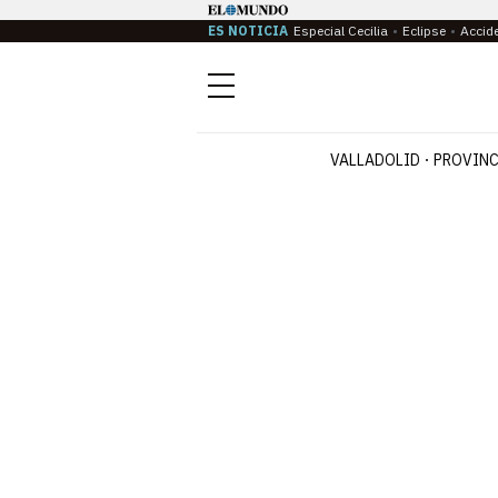
ES NOTICIA
Especial Cecilia
Eclipse
Accid
Menú
VALLADOLID
PROVINC