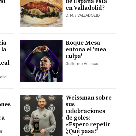
id
de España está
en Valladolid?
D. M. / VALLADOLID
cia
Roque Mesa
 la
entona el 'mea
culpa'
Real
Guillermo Velasco
F
olid
Weissman sobre
ones
sus
celebraciones
ra
de goles:
«Espero repetir
a
‘¿Qué pasa?’