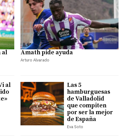
 al
Amath pide ayuda
Arturo Alvarado
i al
Las 5
dido
hamburguesas
te»
de Valladolid
que compiten
por ser la mejor
de España
Eva Soto