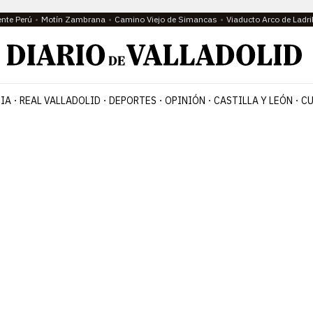
ente Perú
Motín Zambrana
Camino Viejo de Simancas
Viaducto Arco de Ladri
IA
REAL VALLADOLID
DEPORTES
OPINIÓN
CASTILLA Y LEÓN
CU