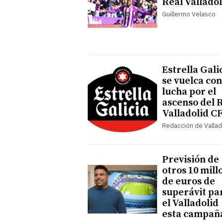
Real Valladol
Guillermo Velasco
Estrella Gali
se vuelca con
lucha por el
ascenso del 
Valladolid C
Redacción de Vallad
Previsión de
otros 10 mill
de euros de
superávit pa
el Valladolid
esta campañ