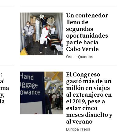
Un contenedor
lleno de
segundas
oportunidades
parte hacia
Cabo Verde
Óscar Quindós
:
El Congreso
a’
gastó más de un
alma
millón en viajes
y,
al extranjero en
la
el 2019, pese a
estar cinco
meses disuelto y
al verano
Europa Press