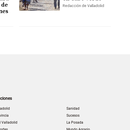
 de
Redacción de Valladolid
nes
ciones
ladolid
Sanidad
vincia
Sucesos
l Valladolid
La Posada
ortes
Mundo Agrario