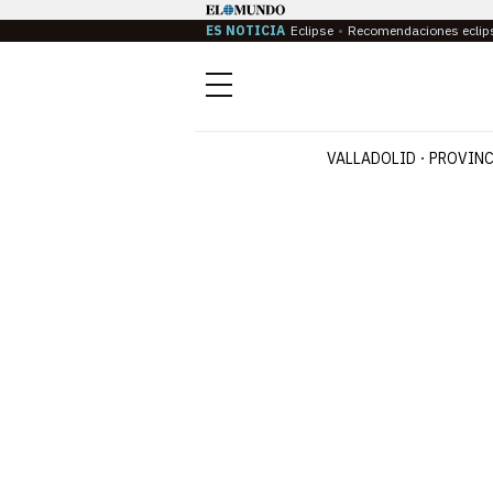
ES NOTICIA
Eclipse
Recomendaciones eclip
Menú
VALLADOLID
PROVINC