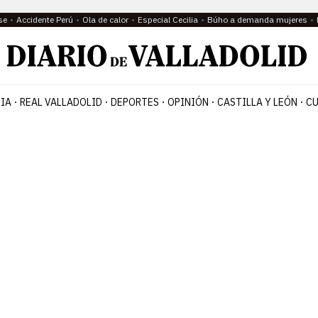
se
Accidente Perú
Ola de calor
Especial Cecilia
Búho a demanda mujeres
IA
REAL VALLADOLID
DEPORTES
OPINIÓN
CASTILLA Y LEÓN
CU