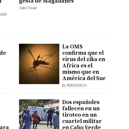
n
gesta de Magallanes
Julio Tovar
olid
La OMS
 de
confirma que el
virus del zika en
Africa es el
mismo que en
América del Sur
EL PERIÓDICO
Dos españoles
fallecen en un
tiroteo en un
cuartel militar
para
en Cabo Verde