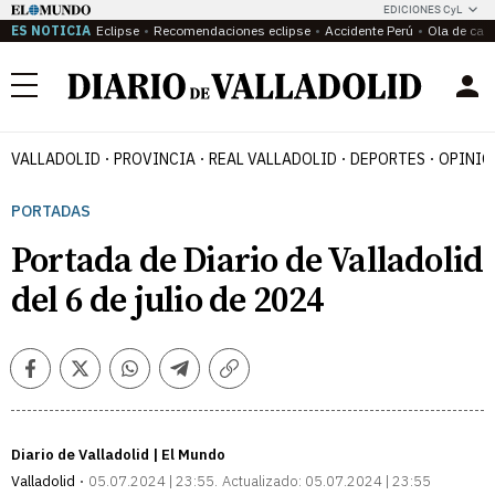
EDICIONES CyL
ES NOTICIA
Eclipse
Recomendaciones eclipse
Accidente Perú
Ola de calo
Menú
VALLADOLID
PROVINCIA
REAL VALLADOLID
DEPORTES
OPINIÓ
PORTADAS
Portada de Diario de Valladolid
del 6 de julio de 2024
Facebook
Twitter
Whatsapp
Telegram
Copiar
enlace
Diario de Valladolid | El Mundo
Valladolid
05.07.2024 | 23:55
Actualizado:
05.07.2024 | 23:55