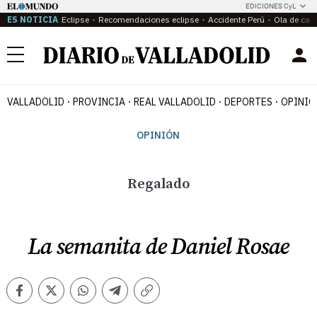
EDICIONES CyL
ES NOTICIA
Eclipse
Recomendaciones eclipse
Accidente Perú
Ola de calo
Menú
VALLADOLID
PROVINCIA
REAL VALLADOLID
DEPORTES
OPINIÓ
OPINIÓN
Regalado
La semanita de Daniel Rosae
Facebook
Twitter
Whatsapp
Telegram
Copiar
enlace