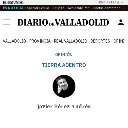
EDICIONES CyL
ES NOTICIA
Especial Cecilia
Eclipse
Accidente Perú
Motín Zambrana
Ca
Menú
VALLADOLID
PROVINCIA
REAL VALLADOLID
DEPORTES
OPINIÓ
OPINIÓN
TIERRA ADENTRO
Javier Pérez Andrés