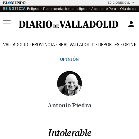
EDICIONES CyL
ES NOTICIA
Eclipse
Recomendaciones eclipse
Accidente Perú
Ola de calo
Menú
VALLADOLID
PROVINCIA
REAL VALLADOLID
DEPORTES
OPINIÓ
OPINIÓN
Antonio Piedra
Intolerable