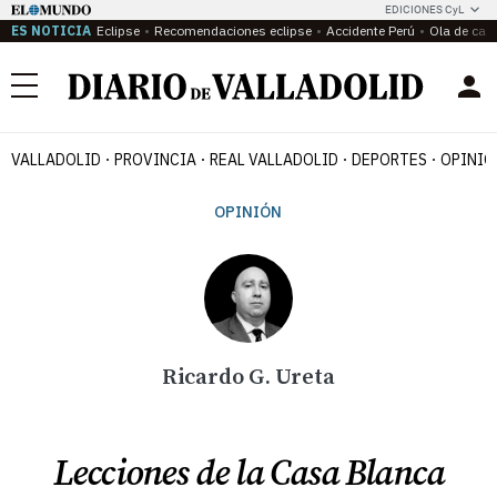
EDICIONES CyL
ES NOTICIA
Eclipse
Recomendaciones eclipse
Accidente Perú
Ola de calo
Menú
VALLADOLID
PROVINCIA
REAL VALLADOLID
DEPORTES
OPINIÓ
OPINIÓN
Ricardo G. Ureta
Lecciones de la Casa Blanca