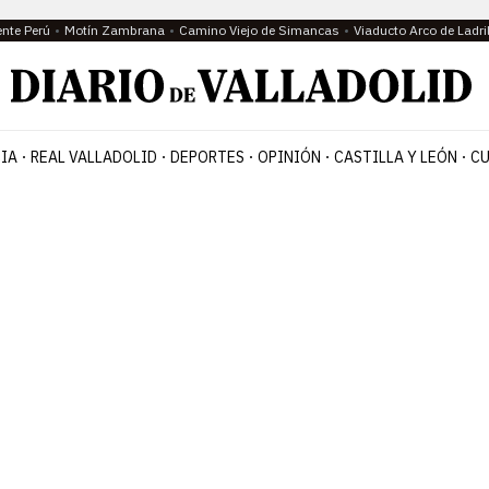
ente Perú
Motín Zambrana
Camino Viejo de Simancas
Viaducto Arco de Ladri
IA
REAL VALLADOLID
DEPORTES
OPINIÓN
CASTILLA Y LEÓN
CU