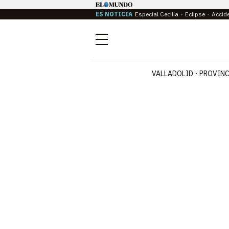
ES NOTICIA
Especial Cecilia
Eclipse
Accid
Menú
VALLADOLID
PROVINC