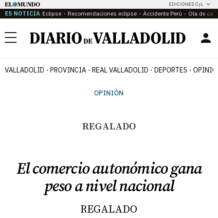
EDICIONES CyL
ES NOTICIA
Eclipse
Recomendaciones eclipse
Accidente Perú
Ola de calo
Menú
VALLADOLID
PROVINCIA
REAL VALLADOLID
DEPORTES
OPINIÓ
OPINIÓN
REGALADO
El comercio autonómico gana
peso a nivel nacional
REGALADO