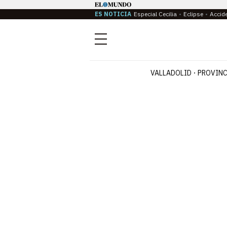
ES NOTICIA
Especial Cecilia
Eclipse
Accid
Menú
VALLADOLID
PROVINC