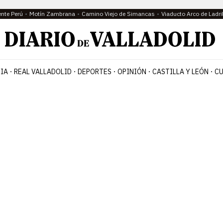
ente Perú
Motín Zambrana
Camino Viejo de Simancas
Viaducto Arco de Ladri
IA
REAL VALLADOLID
DEPORTES
OPINIÓN
CASTILLA Y LEÓN
CU