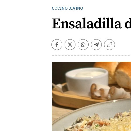
COCINO DIVINO
Ensaladilla 
Facebook
Twitter
Whatsapp
Telegram
Copiar
enlace