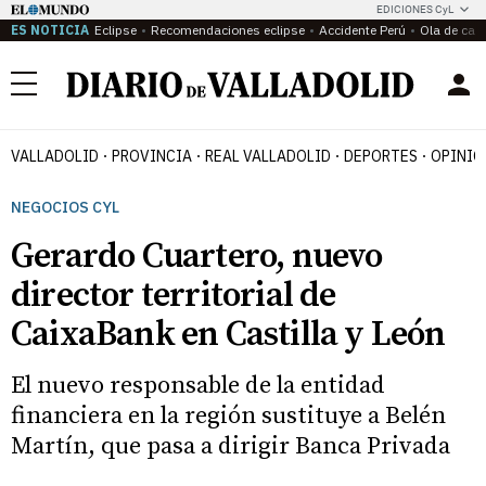
EDICIONES CyL
ES NOTICIA
Eclipse
Recomendaciones eclipse
Accidente Perú
Ola de calo
Menú
VALLADOLID
PROVINCIA
REAL VALLADOLID
DEPORTES
OPINIÓ
NEGOCIOS CYL
Gerardo Cuartero, nuevo
director territorial de
CaixaBank en Castilla y León
El nuevo responsable de la entidad
financiera en la región sustituye a Belén
Martín, que pasa a dirigir Banca Privada