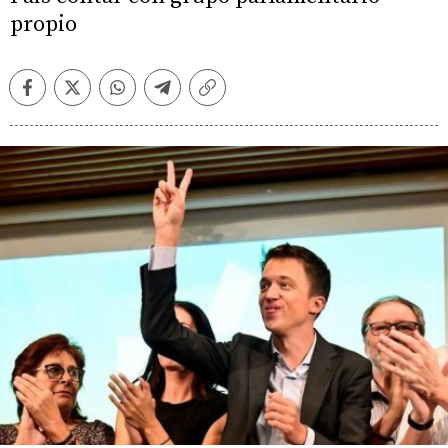
propio
Facebook
Twitter
Whatsapp
Telegram
Copiar
enlace