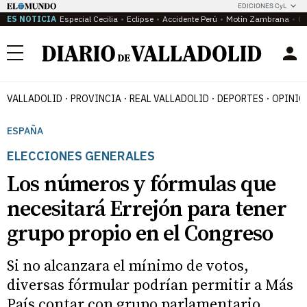
EDICIONES CyL
ES NOTICIA
Especial Cecilia
Eclipse
Accidente Perú
Motín Zambrana
Ca
Menú
VALLADOLID
PROVINCIA
REAL VALLADOLID
DEPORTES
OPINIÓ
ESPAÑA
ELECCIONES GENERALES
Los números y fórmulas que
necesitará Errejón para tener
grupo propio en el Congreso
Si no alcanzara el mínimo de votos,
diversas fórmular podrían permitir a Más
País contar con grupo parlamentario