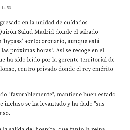
| 14:53
ngresado en la unidad de cuidados
l Quirón Salud Madrid donde el sábado
e 'bypass' aortocoronario, aunque está
 las próximas horas". Así se recoge en el
e ha sido leído por la gerente territorial de
Alonso, centro privado donde el rey emérito
ndo "favorablemente", mantiene buen estado
e incluso se ha levantado y ha dado "sus
nso.
 la salida del hospital que tanto la reina