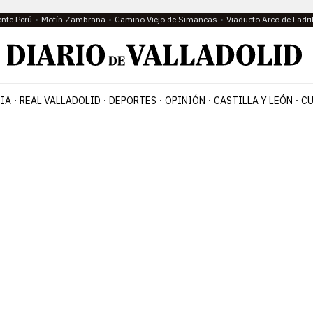
ente Perú
Motín Zambrana
Camino Viejo de Simancas
Viaducto Arco de Ladri
IA
REAL VALLADOLID
DEPORTES
OPINIÓN
CASTILLA Y LEÓN
CU