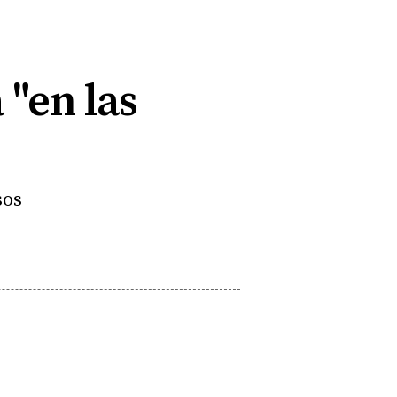
 "en las
sos