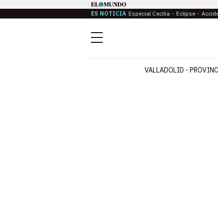
ES NOTICIA
Especial Cecilia
Eclipse
Accid
Menú
VALLADOLID
PROVINC