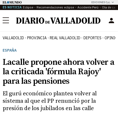
EDICIONES CyL
ES NOTICIA
Eclipse
Recomendaciones eclipse
Accidente Perú
Ola de calo
Menú
VALLADOLID
PROVINCIA
REAL VALLADOLID
DEPORTES
OPINIÓ
ESPAÑA
Lacalle propone ahora volver a
la criticada 'fórmula Rajoy'
para las pensiones
El gurú económico plantea volver al
sistema al que el PP renunció por la
presión de los jubilados en las calle