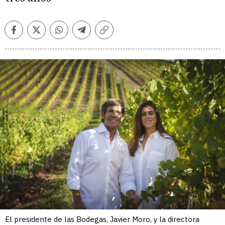
Facebook
Twitter
Whatsapp
Telegram
Copiar
enlace
El presidente de las Bodegas, Javier Moro, y la directora