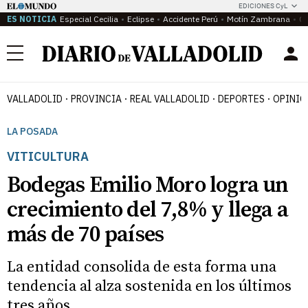
EDICIONES CyL
ES NOTICIA
Especial Cecilia
Eclipse
Accidente Perú
Motín Zambrana
Ca
Menú
VALLADOLID
PROVINCIA
REAL VALLADOLID
DEPORTES
OPINIÓ
LA POSADA
VITICULTURA
Bodegas Emilio Moro logra un
crecimiento del 7,8% y llega a
más de 70 países
La entidad consolida de esta forma una
tendencia al alza sostenida en los últimos
tres años