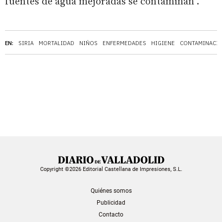
fuentes de agua mejoradas se contaminan".
EN:
SIRIA
MORTALIDAD
NIÑOS
ENFERMEDADES
HIGIENE
CONTAMINACIÓ
Copyright ©2026 Editorial Castellana de Impresiones, S.L.
Quiénes somos
Publicidad
Contacto