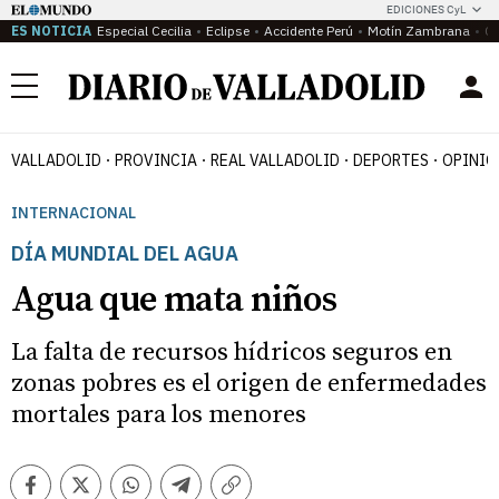
EDICIONES CyL
ES NOTICIA
Especial Cecilia
Eclipse
Accidente Perú
Motín Zambrana
Ca
Menú
VALLADOLID
PROVINCIA
REAL VALLADOLID
DEPORTES
OPINIÓ
INTERNACIONAL
DÍA MUNDIAL DEL AGUA
Agua que mata niños
La falta de recursos hídricos seguros en
zonas pobres es el origen de enfermedades
mortales para los menores
Facebook
Twitter
Whatsapp
Telegram
Copiar