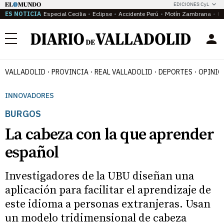
EDICIONES CyL
ES NOTICIA
Especial Cecilia
Eclipse
Accidente Perú
Motín Zambrana
Ca
Menú
VALLADOLID
PROVINCIA
REAL VALLADOLID
DEPORTES
OPINIÓ
INNOVADORES
BURGOS
La cabeza con la que aprender
español
Investigadores de la UBU diseñan una
aplicación para facilitar el aprendizaje de
este idioma a personas extranjeras. Usan
un modelo tridimensional de cabeza