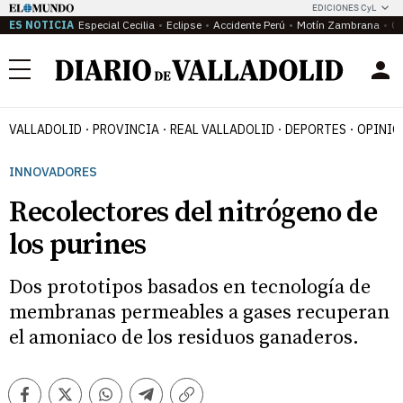
EDICIONES CyL
ES NOTICIA
Especial Cecilia
Eclipse
Accidente Perú
Motín Zambrana
Ca
Menú
VALLADOLID
PROVINCIA
REAL VALLADOLID
DEPORTES
OPINIÓ
INNOVADORES
Recolectores del nitrógeno de
los purines
Dos prototipos basados en tecnología de
membranas permeables a gases recuperan
el amoniaco de los residuos ganaderos.
Facebook
Twitter
Whatsapp
Telegram
Copiar