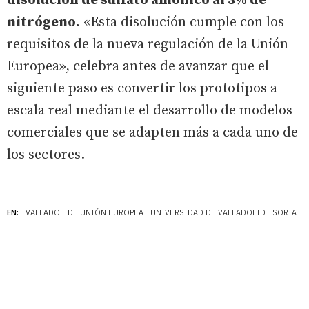
disolución de sulfato amónico al 3% de
nitrógeno.
«Esta disolución cumple con los
requisitos de la nueva regulación de la Unión
Europea», celebra antes de avanzar que el
siguiente paso es convertir los prototipos a
escala real mediante el desarrollo de modelos
comerciales que se adapten más a cada uno de
los sectores.
EN:
VALLADOLID
UNIÓN EUROPEA
UNIVERSIDAD DE VALLADOLID
SORIA
T