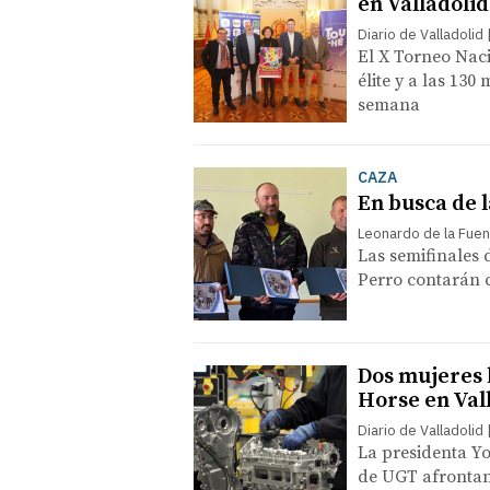
en Valladolid
Diario de Valladolid
El X Torneo Nac
élite y a las 130
semana
CAZA
En busca de l
Leonardo de la Fue
Las semifinales
Perro contarán co
Dos mujeres 
Horse en Val
Diario de Valladolid
La presidenta Yo
de UGT afrontan