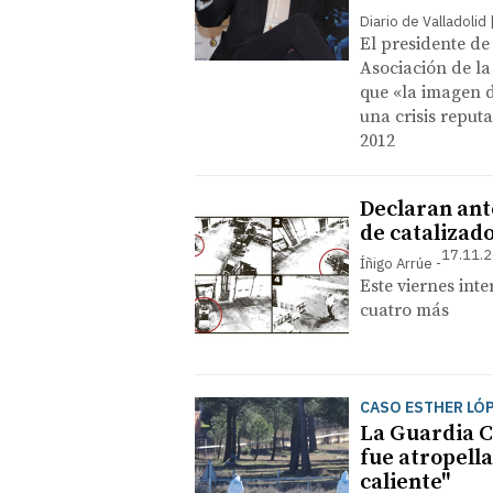
Diario de Valladolid
El presidente de
Asociación de l
que «la imagen 
una crisis reput
2012
Declaran ante
de catalizad
17.11.2
Íñigo Arrúe
Este viernes inte
cuatro más
CASO ESTHER LÓ
La Guardia C
fue atropell
caliente"