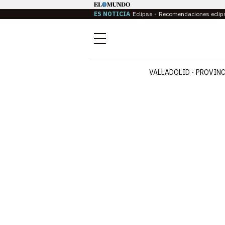
ES NOTICIA
Eclipse
Recomendaciones eclip
Menú
VALLADOLID
PROVINC