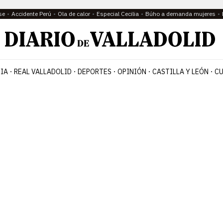
se
Accidente Perú
Ola de calor
Especial Cecilia
Búho a demanda mujeres
IA
REAL VALLADOLID
DEPORTES
OPINIÓN
CASTILLA Y LEÓN
CU