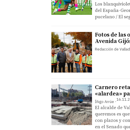
Los blanquiviole
del España-Georg
pucelano / El se
Fotos de las o
Avenida Gijó
Redacción de Vallad
Carnero reta 
«alardea» pa
16.11.2
Íñigo Arrúe
El alcalde de Va
queremos es que 
con plazos y con
en el Senado que