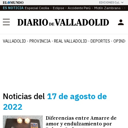
EDICIONES CyL
ES NOTICIA
Especial Cecilia
Eclipse
Accidente Perú
Motín Zambrana
Ca
Menú
VALLADOLID
PROVINCIA
REAL VALLADOLID
DEPORTES
OPINIÓ
Noticias del
17 de agosto de
2022
Diferencias entre Amarre de
amor y endulzamiento por