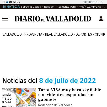
EDICIONES CyL
ES NOTICIA
Especial Cecilia
Eclipse
Accidente Perú
Motín Zambrana
Ca
Menú
VALLADOLID
PROVINCIA
REAL VALLADOLID
DEPORTES
OPINIÓ
Noticias del
8 de julio de 2022
Tarot VISA muy barato y fiable
con videntes españolas sin
gabinete
Redacción de Valladolid