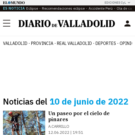
EDICIONES CyL
ES NOTICIA
Eclipse
Recomendaciones eclipse
Accidente Perú
Ola de calo
Menú
VALLADOLID
PROVINCIA
REAL VALLADOLID
DEPORTES
OPINIÓ
Noticias del
10 de junio de 2022
Un paseo por el cielo de
pinares
A.CARRILLO
12.06.2022 | 19:51