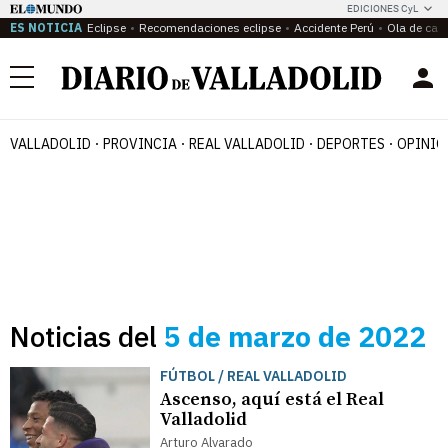
EDICIONES CyL
ES NOTICIA
Eclipse
Recomendaciones eclipse
Accidente Perú
Ola de calo
Menú
VALLADOLID
PROVINCIA
REAL VALLADOLID
DEPORTES
OPINIÓ
Noticias del
5 de marzo de 2022
FÚTBOL / REAL VALLADOLID
Ascenso, aquí está el Real
Valladolid
Arturo Alvarado