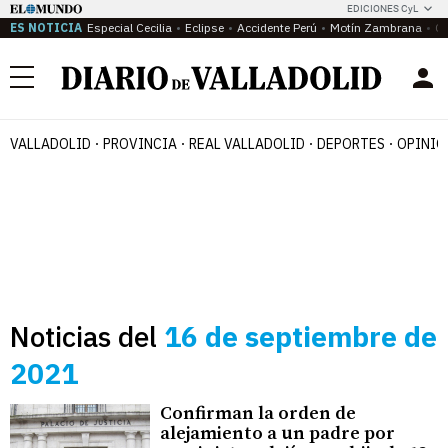
EDICIONES CyL
ES NOTICIA
Especial Cecilia
Eclipse
Accidente Perú
Motín Zambrana
Ca
Menú
VALLADOLID
PROVINCIA
REAL VALLADOLID
DEPORTES
OPINIÓ
Noticias del
16 de septiembre de
2021
Confirman la orden de
alejamiento a un padre por