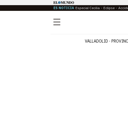
ES NOTICIA
Especial Cecilia
Eclipse
Accid
Menú
VALLADOLID
PROVINC