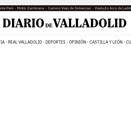
ente Perú
Motín Zambrana
Camino Viejo de Simancas
Viaducto Arco de Ladri
IA
REAL VALLADOLID
DEPORTES
OPINIÓN
CASTILLA Y LEÓN
CU