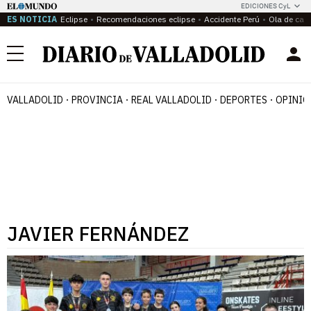
EDICIONES CyL
ES NOTICIA
Eclipse
Recomendaciones eclipse
Accidente Perú
Ola de calo
Menú
VALLADOLID
PROVINCIA
REAL VALLADOLID
DEPORTES
OPINIÓ
JAVIER FERNÁNDEZ