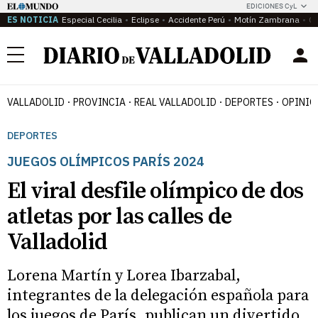
EDICIONES CyL
ES NOTICIA
Especial Cecilia
Eclipse
Accidente Perú
Motín Zambrana
Ca
Menú
VALLADOLID
PROVINCIA
REAL VALLADOLID
DEPORTES
OPINIÓ
DEPORTES
JUEGOS OLÍMPICOS PARÍS 2024
El viral desfile olímpico de dos
atletas por las calles de
Valladolid
Lorena Martín y Lorea Ibarzabal,
integrantes de la delegación española para
los juegos de París, publican un divertido