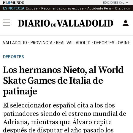
EDICIONES CyL
ES NOTICIA
Eclipse
Recomendaciones eclipse
Accidente Perú
Ola de calo
Menú
VALLADOLID
PROVINCIA
REAL VALLADOLID
DEPORTES
OPINIÓ
DEPORTES
Los hermanos Nieto, al World
Skate Games de Italia de
patinaje
El seleccionador español cita a los dos
patinadores siendo el estreno mundial de
Adriana, mientras que Álvaro repite
después de disputar el año pasado los