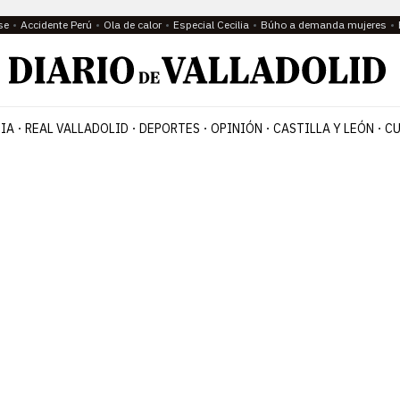
se
Accidente Perú
Ola de calor
Especial Cecilia
Búho a demanda mujeres
IA
REAL VALLADOLID
DEPORTES
OPINIÓN
CASTILLA Y LEÓN
CU