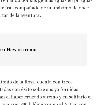
y remando por sus gélidas aguas en piraguas
l que irá acompañado de un máximo de doce
utar de la aventura.
sco-Hawai a remo
ntonio de la Rosa cuenta con trece
adas con éxito sobre sus ya fornidas
an el haber cruzado a remo y en solitario el
, recorrer 800 kilómetros en el Ártico con