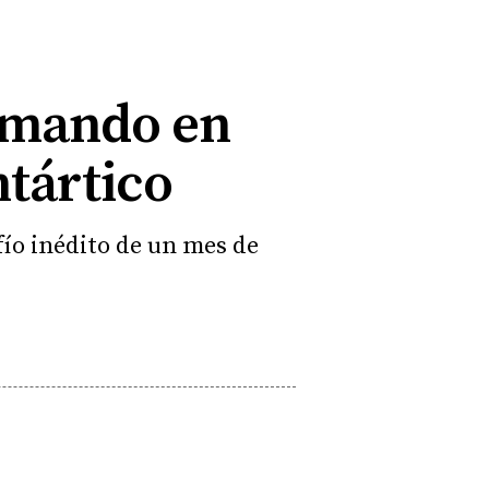
remando en
ntártico
fío inédito de un mes de