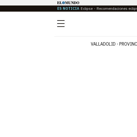
ES NOTICIA
Eclipse
Recomendaciones eclip
Menú
VALLADOLID
PROVINC