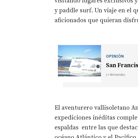
visitando lugares exclusivos 
y paddle surf. Un viaje en e
aficionados que quieran disfr
OPINIÓN
San Franci
j-i-fernandez
El aventurero vallisoletano A
expediciones inéditas complet
espaldas entre las que destac
océano Atlántico y el Pacifico