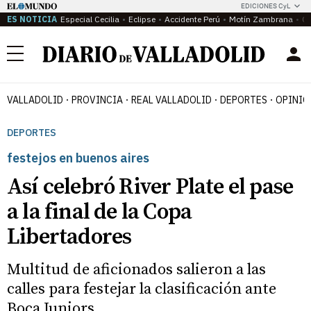
EDICIONES CyL
ES NOTICIA
Especial Cecilia
Eclipse
Accidente Perú
Motín Zambrana
Ca
Menú
VALLADOLID
PROVINCIA
REAL VALLADOLID
DEPORTES
OPINIÓ
DEPORTES
festejos en buenos aires
Así celebró River Plate el pase
a la final de la Copa
Libertadores
Multitud de aficionados salieron a las
calles para festejar la clasificación ante
Boca Juniors