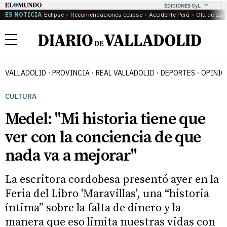
EDICIONES CyL
ES NOTICIA
Eclipse
Recomendaciones eclipse
Accidente Perú
Ola de calo
Menú
VALLADOLID
PROVINCIA
REAL VALLADOLID
DEPORTES
OPINIÓ
CULTURA
Medel: "Mi historia tiene que
ver con la conciencia de que
nada va a mejorar"
La escritora cordobesa presentó ayer en la
Feria del Libro 'Maravillas', una “historia
íntima” sobre la falta de dinero y la
manera que eso limita nuestras vidas con